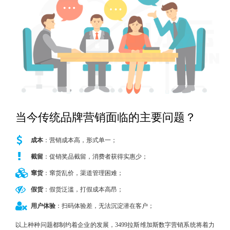
New
用
我
闻
日
们
资
文
讯
版
当今传统品牌营销面临的主要问题？
成本
：营销成本高，形式单一；
截留
：促销奖品截留，消费者获得实惠少；
窜货
：窜货乱价，渠道管理困难；
假货
：假货泛滥，打假成本高昂；
用户体验
：扫码体验差，无法沉淀潜在客户；
以上种种问题都制约着企业的发展，3499拉斯维加斯数字营销系统将着力