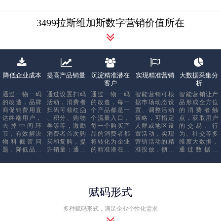
3499拉斯维加斯数字营销价值所在
降低企业成本
提高产品销量
沉淀精准潜在
实现精准营销
大数据采集分
客户
析
通过一物一码
通过设置扫码
通过一物一码
智能营销可根
智能营销让产
的改造，品牌
活动，消费者
的改造，每一
据市场动态设
品形成全方位
商促销费用直
扫码可领红
个产品都是一
置、调整活动
的消费者触
达终端用户，
、积分、购物
个流量入口，
策略，可指定
点，获取用户
去掉中间环
券等等，激励
每一个购买产
人群或地区设
的交易、行
节，有效解决
消费者首次购
品的消费者都
置活动，实现
为、社交等多
物料截留问
买和复购，提
将转化为企业
营销活动的精
维度大数据，
题，降低品牌
升销量；通过
的精准潜在客
准投放，彻底
通过数据分
商促销成本，
箱码的应用，
户，通过一码
解决传统活动
析，为企业的
同时，每个产
提升渠道动销
多奖的设置，
无法监控终端
市场决策提供
品都是品牌推
能力，提高上
还可以起到1变
效果，奖品不
重要参考，并
广的入口，减
架率和开箱
10，10变100的
可换、力度不
为细分市场制
少企业推广成
率。
潜在客户增长
可调、费用不
定精准营销策
赋码形式
本，实现全渠
效果。
可控等问题。
略提供真实可
道营销。
靠的洞察依
多种赋码形式，满足企业个性化需求
据。