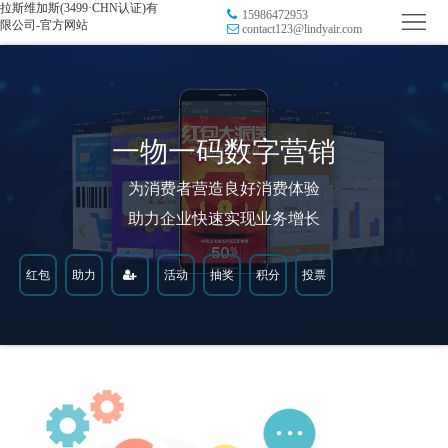
拉斯维加斯(3499·CHN认证)有
15986472953
首
限公司-官方网站
contact123@lindyair.com
页
品
牌
防
一物一码数字营销
防
窜
RFID
为消费者营造良好消费体验
伪
溯
电
助力企业快速实现业务增长
源
子
数
红包
助力
活动
抽奖
积分
投票
标
字
智
签
营
慧
行
系
销
智
业
关
统
能
应
于
新