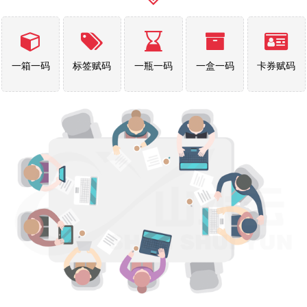
一箱一码
标签赋码
一瓶一码
一盒一码
卡券赋码