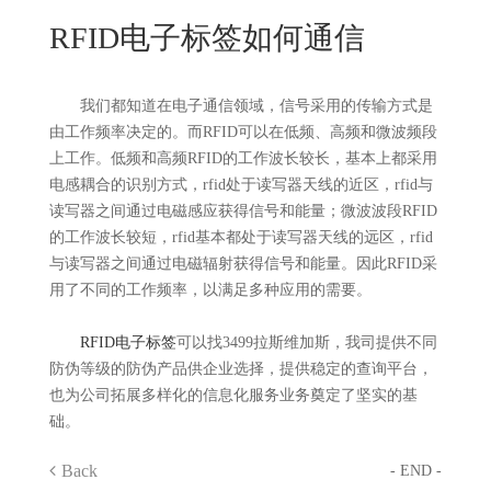
New
RFID电子标签如何通信
用
我
闻
日
们
资
文
我们都知道在电子通信领域，信号采用的传输方式是
由工作频率决定的。而RFID可以在低频、高频和微波频段
讯
版
上工作。低频和高频RFID的工作波长较长，基本上都采用
电感耦合的识别方式，rfid处于读写器天线的近区，rfid与
读写器之间通过电磁感应获得信号和能量；微波波段RFID
的工作波长较短，rfid基本都处于读写器天线的远区，rfid
与读写器之间通过电磁辐射获得信号和能量。因此RFID采
用了不同的工作频率，以满足多种应用的需要。
RFID电子标签
可以找3499拉斯维加斯，我司提供不同
防伪等级的防伪产品供企业选择，提供稳定的查询平台，
也为公司拓展多样化的信息化服务业务奠定了坚实的基
础。
Back
- END -