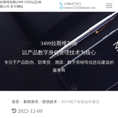
拉斯维加斯(3499·CHN认证)有
15986472953
首
限公司-官方网站
contact123@lindyair.com
页
品
牌
防
防
窜
RFID
3499拉斯维加斯
以产品数字身份管理技术为核心
伪
溯
电
专注于产品防伪、防窜货、溯源、数字营销等信息化建设的
源
子
数
服务商
标
字
智
签
营
慧
行
系
首页
>
新闻资讯
>
防伪技术
>
RFID电子标签如何通信
销
智
业
关
2022-12-09
统
能
应
于
新