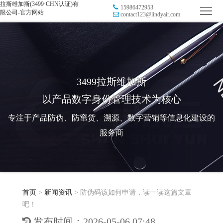
拉斯维加斯(3499·CHN认证)有
15986472953
首
限公司-官方网站
contact123@lindyair.com
页
品
牌
防
防
窜
RFID
3499拉斯维加斯
以产品数字身份管理技术为核心
伪
溯
电
专注于产品防伪、防窜货、溯源、数字营销等信息化建设的
源
子
数
服务商
标
字
智
签
营
慧
行
系
首页
>
新闻资讯
>
防伪码该如何申请，读一读这篇文章
销
智
业
关
吧！
统
能
应
于
新
发布时间：2026-05-06 07:48