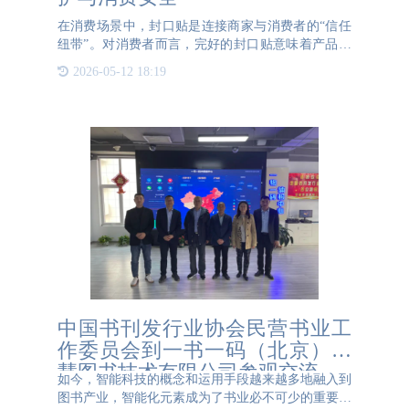
在消费场景中，封口贴是连接商家与消费者的“信任
纽带”。对消费者而言，完好的封口贴意味着产品未
被开封，可放心使用；对商家来说，它既是品牌形象
2026-05-12 18:19
的“防护盾”，也是处理退货时的“证据锚点”。若封口
贴未被破坏，
中国书刊发行业协会民营书业工
作委员会到一书一码（北京）智
慧图书技术有限公司参观交流
如今，智能科技的概念和运用手段越来越多地融入到
图书产业，智能化元素成为了书业必不可少的重要支