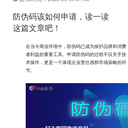
New
用
我
闻
日
防伪码该如何申请，读一读
们
资
文
这篇文章吧！
讯
版
在当今商业环境中，防伪码已成为保护品牌和消费
者利益的重要工具。申请防伪码的过程不仅关乎技
术操作，更是一个体现企业责任感和市场策略的环
节。