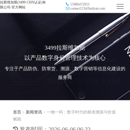
拉斯维加斯(3499·CHN认证)有
15986472953
首
限公司-官方网站
contact123@lindyair.com
页
品
牌
防
防
窜
RFID
3499拉斯维加斯
以产品数字身份管理技术为核心
伪
溯
电
专注于产品防伪、防窜货、溯源、数字营销等信息化建设的
源
子
数
服务商
标
字
智
签
营
慧
行
系
首页
>
新闻资讯
>
一物一码：数字时代的精准溯源与价值
销
智
业
关
赋能
统
能
应
于
新
发布时间：2026-06-06 06:33