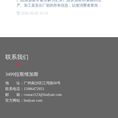
产品溯源通常被理解为记录产品从原材料采购到生
产、加工直至出厂前的所有信息，以便消费者查询，
增强对产品的信任。然而，还有一种产品溯源专门为
2026-06-05 16:33
企业设计，旨在解决窜货问题，我们称之为“产品防
窜货溯源”。窜货是
联系我们
3499拉斯维加斯
地 址：广州南沙区江湾路68号
联系电话：15986472953
邮 箱：contact123@lindyair.com
官方网站：lindyair.com