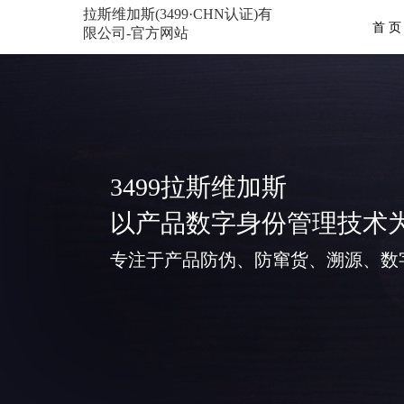
拉斯维加斯(3499·CHN认证)有
首 页
限公司-官方网站
3499拉斯维加斯
以产品数字身份管理技术
专注于产品防伪、防窜货、溯源、数