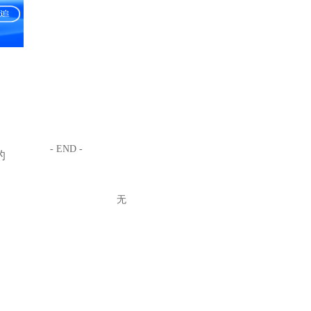
- END -
的
无