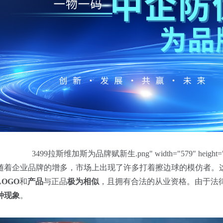
3499拉斯维加斯为品牌赋新生.png" width="579" height="295" s
随着企业品牌的增多，市场上出现了许多打着擦边球的模仿者。
LOGO
和
产品
与正品
极为相似
，且拥有合法的从业资格。由于法
种现象
。