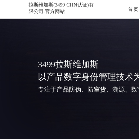
拉斯维加斯(3499·CHN认证)有
首 页
限公司-官方网站
3499拉斯维加斯
以产品数字身份管理技术
专注于产品防伪、防窜货、溯源、数