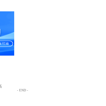
高
- END -