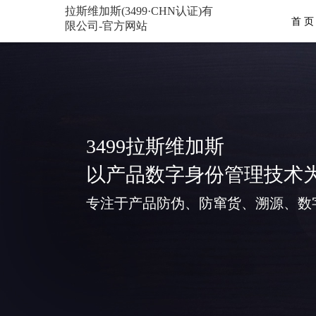
拉斯维加斯(3499·CHN认证)有
首 页
限公司-官方网站
3499拉斯维加斯
以产品数字身份管理技术
专注于产品防伪、防窜货、溯源、数