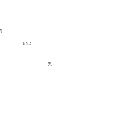
的
- END -
无