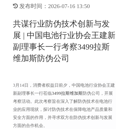
发布时间：2026-07-16 13:50
New
用
我
闻
日
共谋行业防伪技术创新与发
们
资
文
展 | 中国电池行业协会王建新
讯
版
副理事长一行考察3499拉斯
维加斯防伪公司
3月14日，消费者权益日前夕，中国电池行业协会王建
新副理事长一行莅临
3499拉斯维加斯
防伪公司，开展
考察活动。此次考察旨在深入了解防伪技术在电池行
业的应用现状，探讨防伪技术在保障电池产品质量和
安全方面的作用，并寻求双方在防伪技术创新与发展
方面的合作机会。