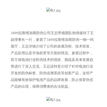
3499拉斯维加斯防伪公司王总带领团队热情接待了王
副理事长一行，参观了3499拉斯维加斯防伪一物一码
展厅，王总详细介绍了公司的发展历程、技术研发、
产品应用以及市场前景等方面的情况。参观过程中，
双方就电池行业防伪技术的现状、挑战及未来发展趋
势进行了深入交流。王总还特意介绍了针对电池行业
开发的防伪标签、防伪追溯系统等创新产品，这些产
品能够有效保护电池产品的品牌发展，防止假冒伪劣
产品的出现，保障消费者的合法权益。