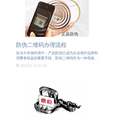
防伪二维码办理流程
在当今市场环境中，产品防伪已成为企业保护品牌和
消费者权益的重要手段。防伪二维码作为一种高效、
便捷的防伪技术，越来越受到企业的青睐。然而，企
2026-07-29 07:30
业在办理防伪二维码时，往往面临一个关键问题：如
何选择合适的第三