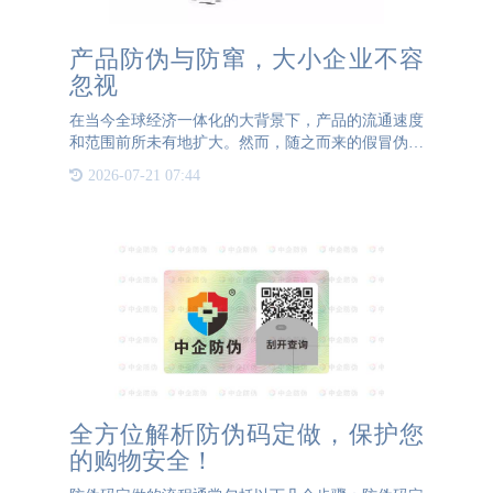
产品防伪与防窜，大小企业不容
忽视
在当今全球经济一体化的大背景下，产品的流通速度
和范围前所未有地扩大。然而，随之而来的假冒伪劣
产品和货物窜货问题也日益严峻。这不仅损害了企业
2026-07-21 07:44
的经济利益，更严重威胁到消费者的权益和社会的安
全稳定。因此，产
全方位解析防伪码定做，保护您
的购物安全！