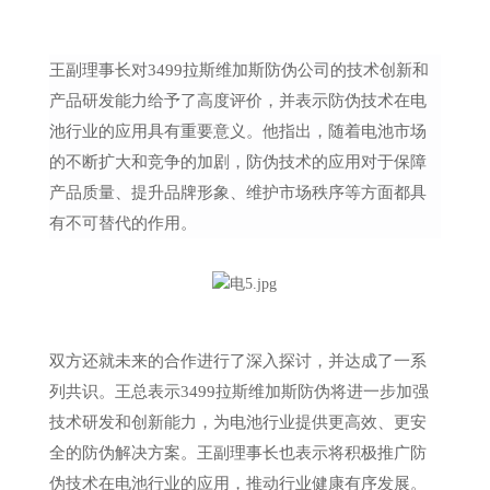
王副理事长对3499拉斯维加斯防伪公司的技术创新和
产品研发能力给予了高度评价，并表示防伪技术在电
池行业的应用具有重要意义。他指出，随着电池市场
的不断扩大和竞争的加剧，防伪技术的应用对于保障
产品质量、提升品牌形象、维护市场秩序等方面都具
有不可替代的作用。
双方还就未来的合作进行了深入探讨，并达成了一系
列共识。王总表示3499拉斯维加斯防伪将进一步加强
技术研发和创新能力，为电池行业提供更高效、更安
全的防伪解决方案。王副理事长也表示将积极推广防
伪技术在电池行业的应用，推动行业健康有序发展。