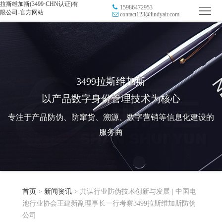
拉斯维加斯(3499·CHN认证)有
15986472953
首
限公司-官方网站
contact123@lindyair.com
页
品
牌
防
防
窜
RFID
3499拉斯维加斯
以产品数字身份管理技术为核心
伪
溯
电
专注于产品防伪、防窜货、溯源、数字营销等信息化建设的
源
子
数
服务商
标
字
智
签
营
慧
行
系
首页
>
新闻资讯
>
共谋行业防伪技术创新与发展 | 中国电
销
智
业
关
池行业协会王建新副理事长一行考察3499拉斯维加斯防伪
统
能
应
公司
于
新