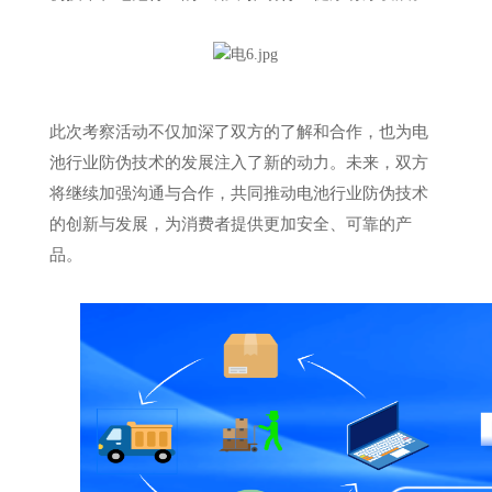
此次考察活动不仅加深了双方的了解和合作，也为电
池行业防伪技术的发展注入了新的动力。未来，双方
将继续加强沟通与合作，共同推动电池行业防伪技术
的创新与发展，为消费者提供更加安全、可靠的产
品。