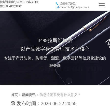
拉斯维加斯(3499·CHN认证)有
15986472953
首
限公司-官方网站
contact123@lindyair.com
页
品
牌
防
防
窜
RFID
3499拉斯维加斯
以产品数字身份管理技术为核心
伪
溯
电
专注于产品防伪、防窜货、溯源、数字营销等信息化建设的
源
子
数
服务商
标
字
智
签
营
慧
行
系
首页
>
新闻资讯
>
信息追溯系统有什么意义？
销
智
业
关
发布时间：2026-06-22 20:59
统
能
应
于
新