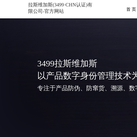
拉斯维加斯(3499·CHN认证)有
首 页
限公司-官方网站
3499拉斯维加斯
以产品数字身份管理技术
专注于产品防伪、防窜货、溯源、数