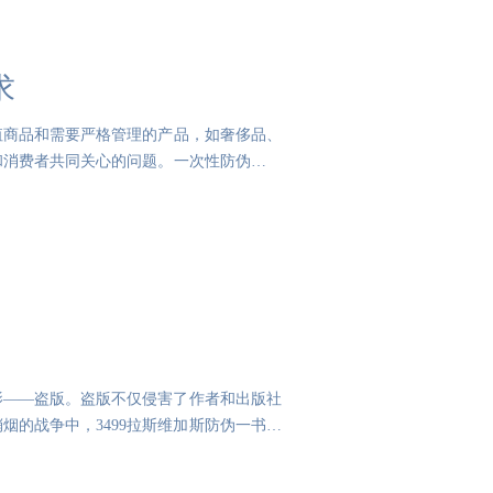
求
值商品和需要严格管理的产品，如奢侈品、
和消费者共同关心的问题。一次性防伪脚环
影——盗版。盗版不仅侵害了作者和出版社
的战争中，3499拉斯维加斯防伪一书一