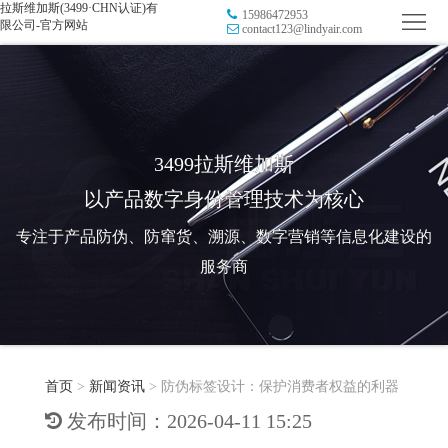
拉斯维加斯(3499·CHN认证)有
15986472953
首
限公司-官方网站
contact123@lindyair.com
页
品
牌
防
防
窜
RFID
3499拉斯维加斯
以产品数字身份管理技术为核心
伪
溯
电
专注于产品防伪、防窜货、溯源、数字营销等信息化建设的
源
子
数
服务商
标
字
智
签
营
慧
行
系
首页
>
新闻资讯
>
防伪标签设计：保护消费者权益的利器
销
智
业
关
发布时间：2026-04-11 15:25
统
能
应
于
新