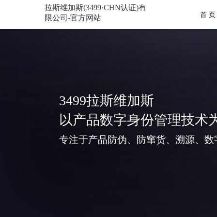
拉斯维加斯(3499·CHN认证)有
首 页
限公司-官方网站
3499拉斯维加斯
以产品数字身份管理技术
专注于产品防伪、防窜货、溯源、数