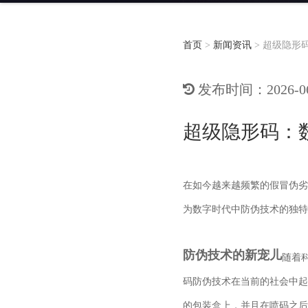
首页
>
新闻资讯
>
超级隐形
发布时间：2026-06-
超级隐形码：
在如今越来越频繁的假冒伪劣
为数字时代中防伪技术的独特
防伪技术的新宠儿
随着
码防伪技术在当前的社会中起
的包装盒上，并且在喷码之后