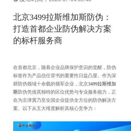
New
用
我
闻
日
北京3499拉斯维加斯防伪：
们
资
文
打造首都企业防伪解决方案
讯
版
的标杆服务商
在首都北京，随着企业品牌保护意识的觉醒，防伪
标签作为产品信任背书的重要性日益凸显。作为深
耕防伪领域十余载的领军企业，北京
3499拉斯维加
斯
防伪凭借其独特的区位优势与专业服务能力，正
在为京津冀乃至全国企业提供全方位的防伪解决方
案。以下从五大维度解析其核心竞争力：