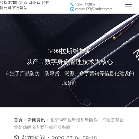
拉斯维加斯(3499·CHN认证)有
15986472953
首
限公司-官方网站
contact123@lindyair.com
页
品
牌
防
防
窜
RFID
3499拉斯维加斯
以产品数字身份管理技术为核心
伪
溯
电
专注于产品防伪、防窜货、溯源、数字营销等信息化建设的
源
子
数
服务商
标
字
智
签
营
慧
行
系
首页
>
新闻资讯
>
北京3499拉斯维加斯防伪：打造首都企
销
智
业
关
业防伪解决方案的标杆服务商
统
能
应
于
新
发布时间：2026-07-04 09:46