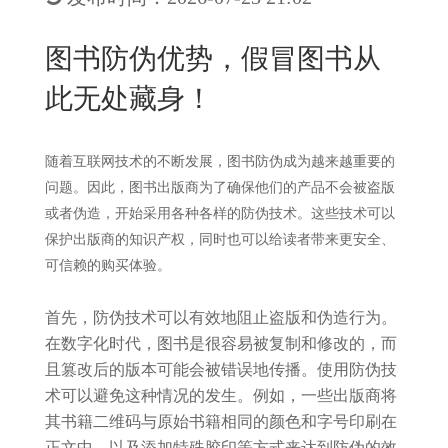
New
用
我
闻
日
图书防伪优势，假冒图书从
们
资
文
此无处藏身！
讯
版
随着互联网技术的不断发展，图书防伪成为越来越重要的
问题。因此，图书出版商为了确保他们的产品不会被盗版
或者伪造，开始采用各种各样的防伪技术。这些技术可以
保护出版商的知识产权，同时也可以给读者带来更安全、
可信赖的购买体验。
首先，防伪技术可以有效地阻止盗版和伪造行为。
在数字化时代，图书是很容易被复制和修改的，而
且篡改后的版本可能会被错误地传播。使用防伪技
术可以避免这种情况的发生。例如，一些出版商将
其书籍二维码与原始书籍相同的颜色和字号印刷在
正文中，以及添加特殊胶印等方式来达到防伪的效