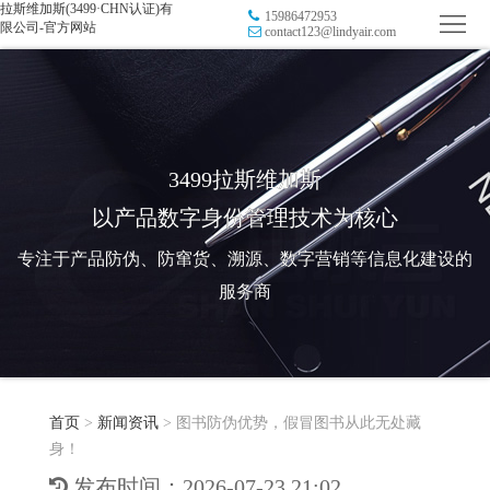
拉斯维加斯(3499·CHN认证)有
15986472953
首
限公司-官方网站
contact123@lindyair.com
页
品
牌
防
防
窜
RFID
3499拉斯维加斯
以产品数字身份管理技术为核心
伪
溯
电
专注于产品防伪、防窜货、溯源、数字营销等信息化建设的
源
子
数
服务商
标
字
智
签
营
慧
行
系
首页
>
新闻资讯
>
图书防伪优势，假冒图书从此无处藏
销
智
业
关
身！
统
能
应
于
新
发布时间：2026-07-23 21:02