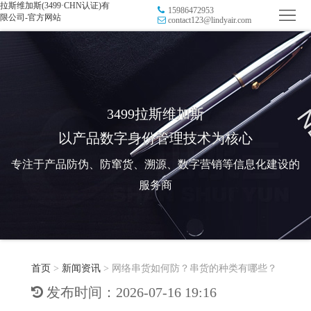
拉斯维加斯(3499·CHN认证)有
15986472953
首
限公司-官方网站
contact123@lindyair.com
页
品
牌
防
防
窜
RFID
3499拉斯维加斯
以产品数字身份管理技术为核心
伪
溯
电
专注于产品防伪、防窜货、溯源、数字营销等信息化建设的
源
子
数
服务商
标
字
智
签
营
慧
行
系
首页
>
新闻资讯
>
网络串货如何防？串货的种类有哪些？
销
智
业
关
发布时间：2026-07-16 19:16
统
能
应
于
新