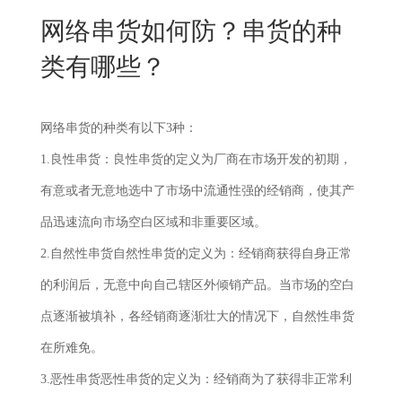
New
网络串货如何防？串货的种
用
我
闻
日
类有哪些？
们
资
文
讯
版
网络串货的种类有以下3种：
1.良性串货：良性串货的定义为厂商在市场开发的初期，
有意或者无意地选中了市场中流通性强的经销商，使其产
品迅速流向市场空白区域和非重要区域。
2.自然性串货自然性串货的定义为：经销商获得自身正常
的利润后，无意中向自己辖区外倾销产品。当市场的空白
点逐渐被填补，各经销商逐渐壮大的情况下，自然性串货
在所难免。
3.恶性串货恶性串货的定义为：经销商为了获得非正常利