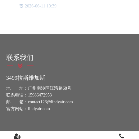
鉴于保健品直接关联到人们的身体健康与福祉，采用
2026-06-11 10:39
一物一码的二维码防伪技术显得尤为重要。 一物一
码二维码防伪系统
联系我们
3499拉斯维加斯
地 址：广州南沙区江湾路68号
联系电话：15986472953
邮 箱：contact123@lindyair.com
官方网站：lindyair.com