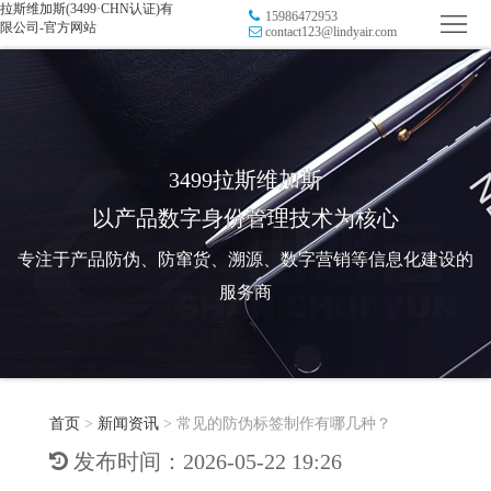
拉斯维加斯(3499·CHN认证)有
15986472953
首
限公司-官方网站
contact123@lindyair.com
页
品
牌
防
防
窜
RFID
3499拉斯维加斯
以产品数字身份管理技术为核心
伪
溯
电
专注于产品防伪、防窜货、溯源、数字营销等信息化建设的
源
子
数
服务商
标
字
智
签
营
慧
行
系
首页
>
新闻资讯
>
常见的防伪标签制作有哪几种？
销
智
业
关
发布时间：2026-05-22 19:26
统
能
应
于
新