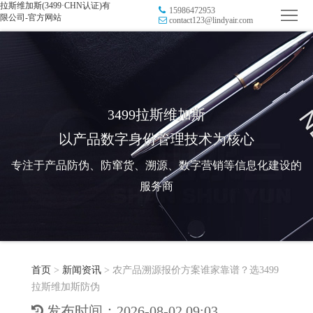
拉斯维加斯(3499·CHN认证)有
15986472953
首
限公司-官方网站
contact123@lindyair.com
页
品
牌
防
防
窜
RFID
3499拉斯维加斯
以产品数字身份管理技术为核心
伪
溯
电
专注于产品防伪、防窜货、溯源、数字营销等信息化建设的
源
子
数
服务商
标
字
智
签
营
慧
行
系
首页
>
新闻资讯
>
农产品溯源报价方案谁家靠谱？选3499
销
智
业
关
拉斯维加斯防伪
统
能
应
于
新
发布时间：2026-08-02 09:03