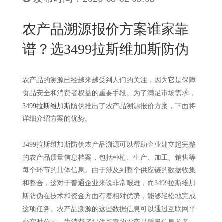
New
用
我
闻
日
农产品溯源报价方案谁家靠
们
资
文
谱？选3499拉斯维加斯防伪
讯
版
农产品的溯源已经越来越受到人们的关注，因为它是保障
食品安全和消费者权益的重要手段。为了满足市场需求，
3499拉斯维加斯
防伪推出了农产品溯源报价方案，下面将
详细介绍方案的优势。
3499拉斯维加斯防伪农产品溯源可以帮助企业建立起完整
的农产品质量信息档案，包括种植、生产、加工、销售等
每个环节的具体信息。由于涉及到整个供应链的数据收集
和整合，这对于普通企业来说非常艰难，而3499拉斯维加
斯防伪在技术和资金方面有着相对优势，能够轻松地完成
这项任务。农产品溯源的这些数据信息可以通过互联网平
台实时公示，为消费者提供可靠的农产品质量信息参考。