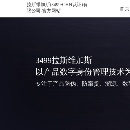
拉斯维加斯(3499·CHN认证)有
首 页
限公司-官方网站
3499拉斯维加斯
以产品数字身份管理技术
专注于产品防伪、防窜货、溯源、数