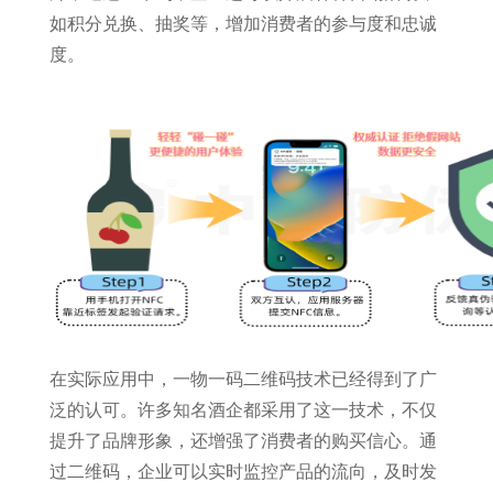
如积分兑换、抽奖等，增加消费者的参与度和忠诚
度。
在实际应用中，一物一码二维码技术已经得到了广
泛的认可。许多知名酒企都采用了这一技术，不仅
提升了品牌形象，还增强了消费者的购买信心。通
过二维码，企业可以实时监控产品的流向，及时发