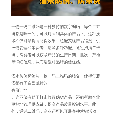
一物一码二维码是一种独特的数字编码，每个二维
码都是唯一的，可以对应到具体的产品上。这种技
术不仅能够提高防伪效果，还能实现产品追溯、供
应链管理和消费者互动等多种功能。通过扫描二维
码，消费者可以获取产品的生产日期、批次、产地
等详细信息，从而增强对品牌的信任感。
酒水防伪标签与一物一码二维码的结合，使得每瓶
酒都有了自己独特的
身份证
“
”
。这不仅有助于打击假冒伪劣产品，还能帮助企业
更好地管理供应链，提高产品质量控制水平。此
外，通过二维码，企业还可以开展各种营销活动，