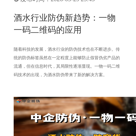
New
用
我
闻
日
酒水行业防伪新趋势：一物
们
资
文
一码二维码的应用
讯
版
随着科技的发展，酒水行业的防伪技术也在不断进步。传
统的防伪标签虽然在一定程度上能够防止假冒伪劣产品的
流通，但在信息时代，其局限性逐渐显现。一物一码二维
码技术的出现，为酒水防伪带来了新的解决方案。