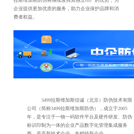
拉斯维加斯防伪将继续发挥其独立印厂的优势，为
企业提供更加优质的服务，助力企业保护品牌和消
费者权益。
3499拉斯维加斯信诚（北京）防伪技术有限
公司（简称3499拉斯维加斯防伪），成立于2005
年，是专注于一物一码软件平台及硬件研发、防伪
标识印制为一体的企业产品数字化管理集成服务
商，是高新技术企业、专精特新企业。