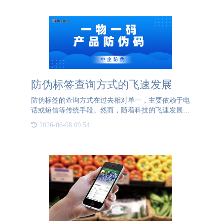
防伪标签查询方式的飞速发展
防伪标签的查询方式在过去相对单一，主要依赖于电
话或短信等传统手段。然而，随着科技的飞速发展，
防伪标签的查询方式也迎来了革命性的变化。如今，
2026-06-08 09:54
智能手机的普及使得防伪标签的查询变得更加高效和
便捷。现代防伪标