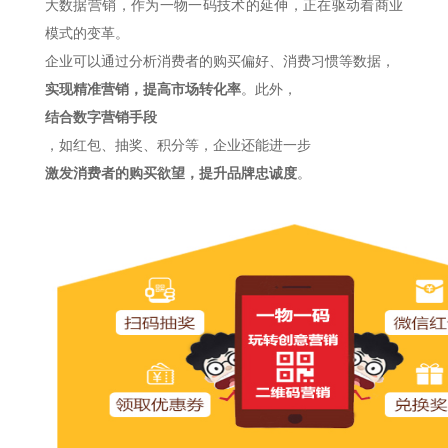
大数据营销，作为一物一码技术的延伸，正在驱动着商业
模式的变革。
企业可以通过分析消费者的购买偏好、消费习惯等数据，
实现精准营销，提高市场转化率
。
此外，
结合数字营销手段
，如红包、抽奖、积分等，企业还能进一步
激发消费者的购买欲望，提升品牌忠诚度
。