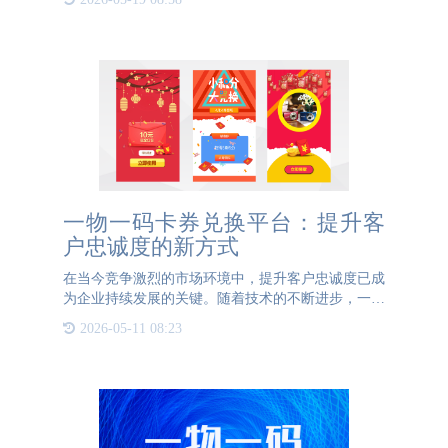
印刷及服务包含了：防伪标签设计、定制，防伪票
券、证书、合格证印
一物一码卡券兑换平台：提升客
户忠诚度的新方式
在当今竞争激烈的市场环境中，提升客户忠诚度已成
为企业持续发展的关键。随着技术的不断进步，一物
一码的卡券兑换平台作为一种创新的营销工具，正逐
2026-05-11 08:23
渐成为企业提升客户忠诚度的新方式。 一物一码的
卡券兑换平台是指