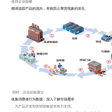
使得企业能够
精准追踪产品的流向，有效防止窜货现象的发生
。
同时，企业还能通过
收集消费者行为数据，深入了解市场需求
，为产品开发和营销策略提供有力支持。