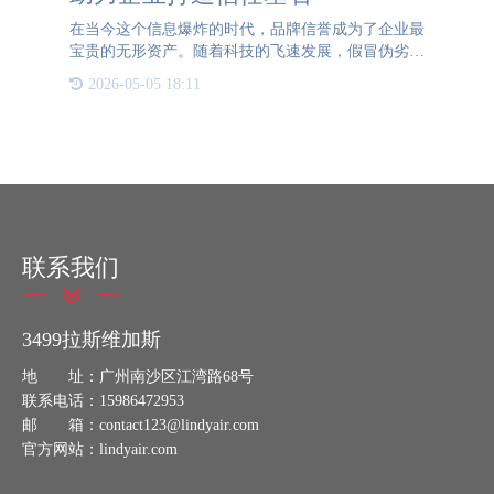
在当今这个信息爆炸的时代，品牌信誉成为了企业最
宝贵的无形资产。随着科技的飞速发展，假冒伪劣产
品层出不穷，严重侵蚀了市场秩序与消费者权益，也
2026-05-05 18:11
为正品品牌带来了前所未有的挑战。在此背景下，建
立健全防伪溯源系
联系我们
3499拉斯维加斯
地 址：广州南沙区江湾路68号
联系电话：15986472953
邮 箱：contact123@lindyair.com
官方网站：lindyair.com