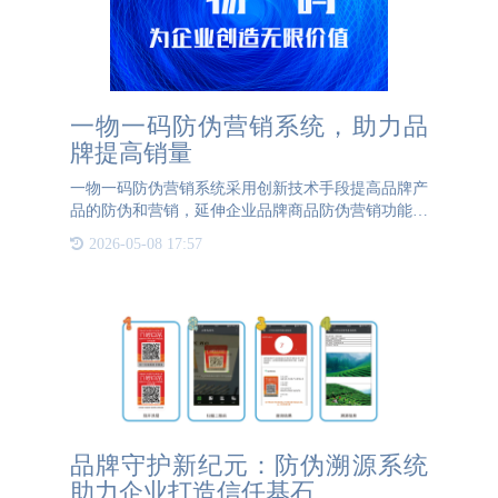
一物一码防伪营销系统，助力品
牌提高销量
一物一码防伪营销系统采用创新技术手段提高品牌产
品的防伪和营销，延伸企业品牌商品防伪营销功能的
主要目的是保护企业品牌利益和消费者权益。一物一
2026-05-08 17:57
码防伪营销系统连接品牌与消费者，实现一对一互
动，降低运营成本，
品牌守护新纪元：防伪溯源系统
助力企业打造信任基石