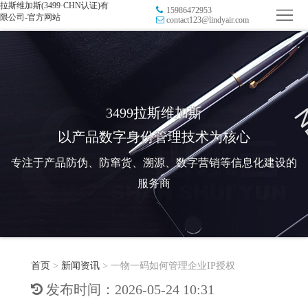
拉斯维加斯(3499·CHN认证)有
15986472953
首
限公司-官方网站
contact123@lindyair.com
页
品
牌
防
防
窜
RFID
3499拉斯维加斯
以产品数字身份管理技术为核心
伪
溯
电
专注于产品防伪、防窜货、溯源、数字营销等信息化建设的
源
子
数
服务商
标
字
智
签
营
慧
行
系
首页
>
新闻资讯
>
一物一码如何管理企业IP授权
销
智
业
关
发布时间：2026-05-24 10:31
统
能
应
于
新