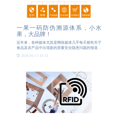
一果一码防伪溯源体系，小水
果，大品牌！
近年来，各种媒体尤其是网络媒体几乎每天都有关于
食品及农产品中出现新的质量安全隐患问题的报道。
媒体频繁曝光、公众高度关切的涉及农产品质量安全
2026-05-13 10:33
的问题。有的确属农产品质量安全隐患。有的是科学
争议及标准差异、