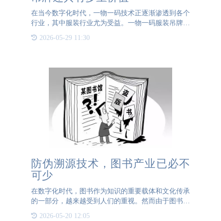
在当今数字化时代，一物一码技术正逐渐渗透到各个
行业，其中服装行业尤为受益。一物一码服装吊牌不
仅能够验证衣服的真假，还能追溯材质的源头，为消
2026-05-29 11:30
费者提供更加透明和可靠的信息。一物一码技术通过
在每件衣服上附带
防伪溯源技术，图书产业已必不
可少
在数字化时代，图书作为知识的重要载体和文化传承
的一部分，越来越受到人们的重视。然而由于图书本
身的局限性，假冒伪劣现象频出，导致图书市场异常
2026-05-20 12:05
混乱。消费者难于分辨真伪，自身的权益得不到保