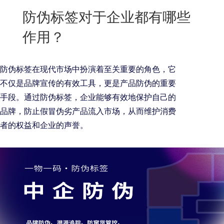
New
防伪标签对于企业都有哪些
用
我
闻
日
作用？
们
资
文
讯
版
防伪标签在现代市场中扮演着至关重要的角色，它
不仅是品牌宣传的有效工具，更是产品防伪的重要
手段。通过防伪标签，企业能够有效地保护自己的
品牌，防止假冒伪劣产品流入市场，从而维护消费
者的权益和企业的声誉。