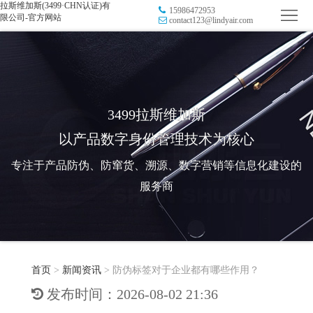
拉斯维加斯(3499·CHN认证)有
15986472953
首
限公司-官方网站
contact123@lindyair.com
页
品
牌
防
防
窜
RFID
3499拉斯维加斯
以产品数字身份管理技术为核心
伪
溯
电
专注于产品防伪、防窜货、溯源、数字营销等信息化建设的
源
子
数
服务商
标
字
智
签
营
慧
行
系
首页
>
新闻资讯
>
防伪标签对于企业都有哪些作用？
销
智
业
关
发布时间：2026-08-02 21:36
统
能
应
于
新