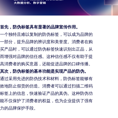
首先，防伪标签具有显著的品牌宣传作用。
一个独特且难以复制的防伪标签，可以成为品牌的
一部分，提升品牌的辨识度和美誉度。消费者在购
买产品时，可以通过防伪标签快速识别出正品，从
而增强对品牌的信任感。这种信任感不仅有助于提
高消费者的购买意愿，还能促进品牌的口碑传播。
其次，防伪标签的基本功能是实现产品的防伪。
通过采用先进的防伪技术和材料，防伪标签能够有
效地防止假货的仿造。消费者可以通过扫描二维码
标签上的信息，快速验证产品的真伪。这种防伪功
能不仅保护了消费者的权益，也为企业提供了强有
力的品牌保护手段。