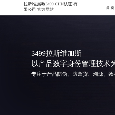
拉斯维加斯(3499·CHN认证)有
首 页
限公司-官方网站
3499拉斯维加斯
以产品数字身份管理技术
专注于产品防伪、防窜货、溯源、数