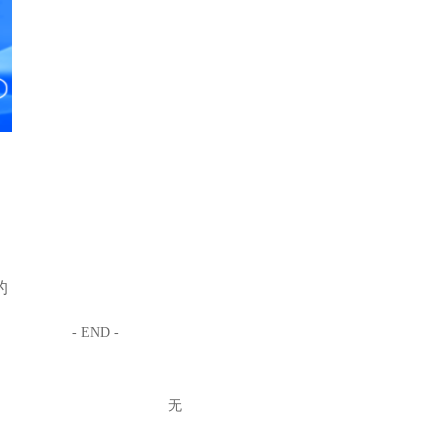
的
- END -
无