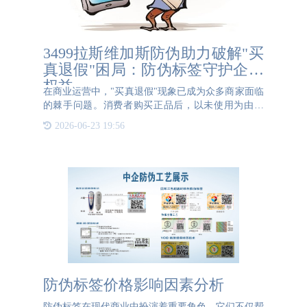
3499拉斯维加斯防伪助力破解"买
真退假"困局：防伪标签守护企业
权益
在商业运营中，"买真退假"现象已成为众多商家面临
的棘手问题。消费者购买正品后，以未使用为由退
货，却暗中调换为假冒产品，由于缺乏有效凭证，商
2026-06-23 19:56
家往往陷入维权困境。这种行为不仅造成经济损失，
更严重破坏市场诚
防伪标签价格影响因素分析
防伪标签在现代商业中扮演着重要角色，它们不仅帮