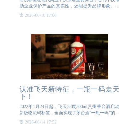
助企业保护产品的真实性，还能提升品牌形象。然
而，对于许多企业来说，防伪标签的价格是一个需要
2026-06-18 17:00
仔细考虑的因素。那么，防伪标签的价格究竟受到哪
些因素的影响呢？首
认准飞天新特征，一瓶一码走天
下！
2022年1月24日起，飞天53度500ml贵州茅台酒启动
新版物流码标签，全面实现了茅台酒“一瓶一码”的物
流溯源需求。新版物流码标签具有以下几个新特征，
2026-06-14 17:52
茅粉们要看好哦~一、飞天茅台酒外箱上物流码数字
已