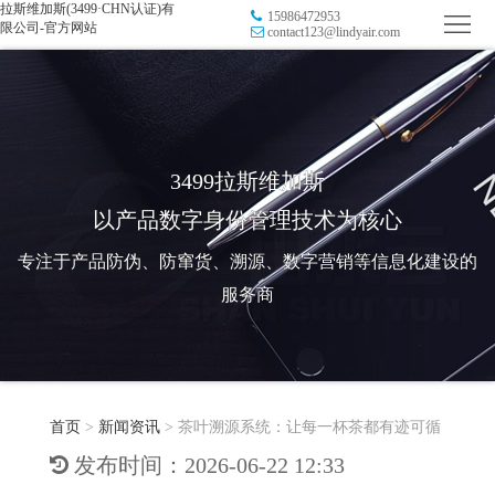
拉斯维加斯(3499·CHN认证)有
15986472953
首
限公司-官方网站
contact123@lindyair.com
页
品
牌
防
防
窜
RFID
3499拉斯维加斯
以产品数字身份管理技术为核心
伪
溯
电
专注于产品防伪、防窜货、溯源、数字营销等信息化建设的
源
子
数
服务商
标
字
智
签
营
慧
行
系
首页
>
新闻资讯
>
茶叶溯源系统：让每一杯茶都有迹可循
销
智
业
关
发布时间：2026-06-22 12:33
统
能
应
于
新