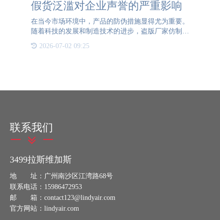
假货泛滥对企业声誉的严重影响
在当今市场环境中，产品的防伪措施显得尤为重要。
随着科技的发展和制造技术的进步，盗版厂家仿制真
品的能力越来越强，这使得假货泛滥成为了一个严峻
2026-07-02 09:25
的问题。假货不仅损害了消费者的权益，还对企业的
声誉和市场竞争力
联系我们
3499拉斯维加斯
地 址：广州南沙区江湾路68号
联系电话：15986472953
邮 箱：contact123@lindyair.com
官方网站：lindyair.com