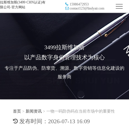
拉斯维加斯(3499·CHN认证)有
15986472953
首
限公司-官方网站
contact123@lindyair.com
页
品
牌
防
防
窜
RFID
3499拉斯维加斯
以产品数字身份管理技术为核心
伪
溯
电
专注于产品防伪、防窜货、溯源、数字营销等信息化建设的
源
子
数
服务商
标
字
智
签
营
慧
行
系
首页
>
新闻资讯
>
一物一码防伪码在当前市场中的重要性
销
智
业
关
发布时间：2026-07-13 16:09
统
能
应
于
新