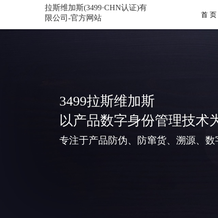
拉斯维加斯(3499·CHN认证)有
首 页
限公司-官方网站
3499拉斯维加斯
以产品数字身份管理技术
专注于产品防伪、防窜货、溯源、数