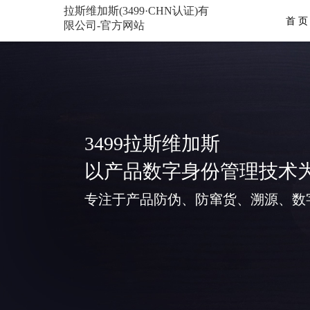
拉斯维加斯(3499·CHN认证)有
首 页
限公司-官方网站
3499拉斯维加斯
以产品数字身份管理技术
专注于产品防伪、防窜货、溯源、数