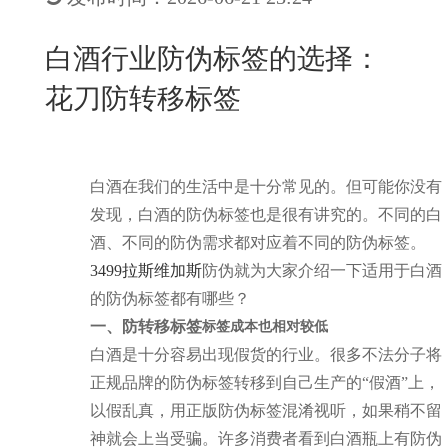
New
用
我
闻
日
白酒行业防伪标签的选择：
们
资
文
花刀防转移标签
讯
版
白酒在我们的生活中是十分常见的。但可能你没有
发现，白酒的防伪标签也是很有讲究的。不同的白
酒、不同的防伪需求都对应着不同的防伪标签。
3499拉斯维加斯
防伪就为大家介绍一下适用于白酒
的防伪标签都有哪些？
一、防转移标签
标签成本也相对较低
白酒是十分容易出现假货的行业。很多不法分子将
正规品牌的防伪标签转移到自己生产的“假酒”上，
以假乱真，用正版防伪标签混淆视听，如果稍不留
神就会上当受骗。许多消费者看到白酒瓶上有防伪