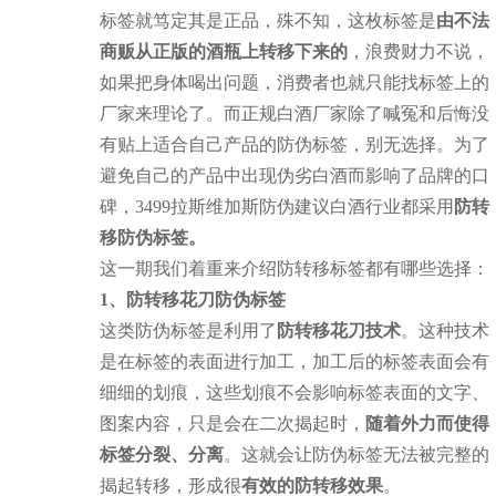
标签就笃定其是正品，殊不知，这枚标签是
由不法
商贩从正版的酒瓶上转移下来的
，浪费财力不说，
如果把身体喝出问题，消费者也就只能找标签上的
厂家来理论了。而正规白酒厂家除了喊冤和后悔没
有贴上适合自己产品的防伪标签，别无选择。为了
避免自己的产品中出现伪劣白酒而影响了品牌的口
碑，3499拉斯维加斯防伪建议白酒行业都采用
防转
移防伪标签。
这一期我们着重来介绍防转移标签都有哪些选择：
1、防转移花刀防伪标签
这类防伪标签是利用了
防转移花刀技术
。这种技术
是在标签的表面进行加工，加工后的标签表面会有
细细的划痕，这些划痕不会影响标签表面的文字、
图案内容，只是会在二次揭起时，
随着外力而使得
标签分裂、分离
。这就会让防伪标签无法被完整的
揭起转移，形成很
有效的防转移效果
。