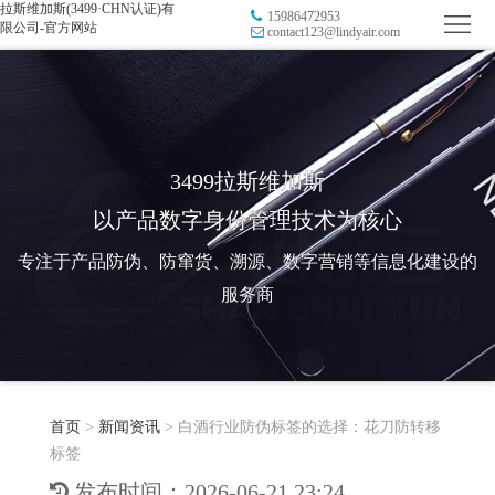
拉斯维加斯(3499·CHN认证)有
15986472953
首
限公司-官方网站
contact123@lindyair.com
页
品
牌
防
防
窜
RFID
3499拉斯维加斯
以产品数字身份管理技术为核心
伪
溯
电
专注于产品防伪、防窜货、溯源、数字营销等信息化建设的
源
子
数
服务商
标
字
智
签
营
慧
行
系
首页
>
新闻资讯
>
白酒行业防伪标签的选择：花刀防转移
销
智
业
关
标签
统
能
应
于
新
发布时间：2026-06-21 23:24