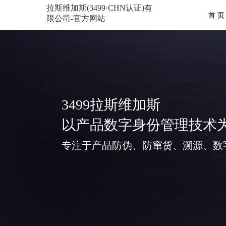
拉斯维加斯(3499·CHN认证)有
首 页
限公司-官方网站
3499拉斯维加斯
以产品数字身份管理技术
专注于产品防伪、防窜货、溯源、数