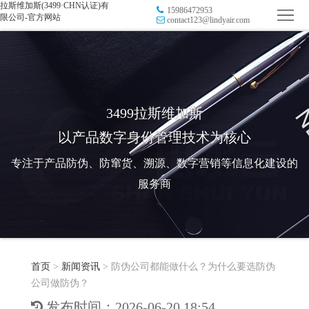
拉斯维加斯(3499·CHN认证)有
15986472953
首
限公司-官方网站
contact123@lindyair.com
页
品
牌
防
防
窜
RFID
3499拉斯维加斯
以产品数字身份管理技术为核心
伪
溯
电
专注于产品防伪、防窜货、溯源、数字营销等信息化建设的
源
子
数
服务商
标
字
智
签
营
慧
行
系
首页
>
新闻资讯
>
防伪公司都能做什么？为什么要选防伪
销
智
业
关
公司做防伪？
统
能
应
于
新
发布时间：2026-06-20 18:54