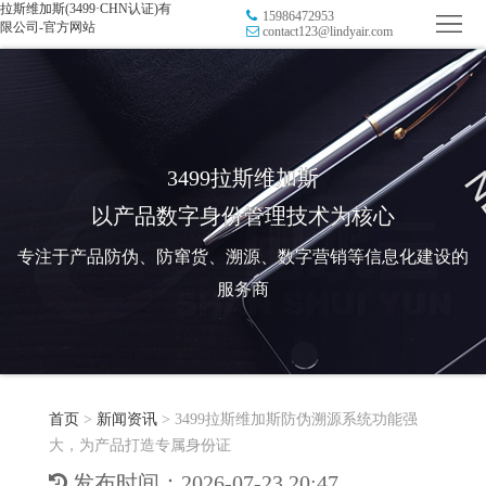
拉斯维加斯(3499·CHN认证)有
15986472953
首
限公司-官方网站
contact123@lindyair.com
页
品
牌
防
防
窜
RFID
3499拉斯维加斯
以产品数字身份管理技术为核心
伪
溯
电
专注于产品防伪、防窜货、溯源、数字营销等信息化建设的
源
子
数
服务商
标
字
智
签
营
慧
行
系
首页
>
新闻资讯
>
3499拉斯维加斯防伪溯源系统功能强
销
智
业
关
大，为产品打造专属身份证
统
能
应
于
新
发布时间：2026-07-23 20:47