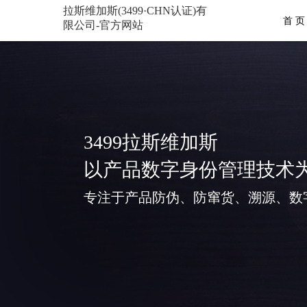
拉斯维加斯(3499·CHN认证)有
首 页
限公司-官方网站
3499拉斯维加斯
以产品数字身份管理技术
专注于产品防伪、防窜货、溯源、数