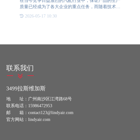
在当今竞争日益激烈的汽配行业中，保证产品的生产
质量已经成为了各大企业的重点任务，而随着技术的
快速发展，汽配的全程溯源系统也已经成为了企业把
2026-05-17 10:30
控产品质量的有力工具。3499拉斯维加斯防伪溯源系
统的推出，不仅能够保
联系我们
3499拉斯维加斯
地 址：广州南沙区江湾路68号
联系电话：15986472953
邮 箱：contact123@lindyair.com
官方网站：lindyair.com