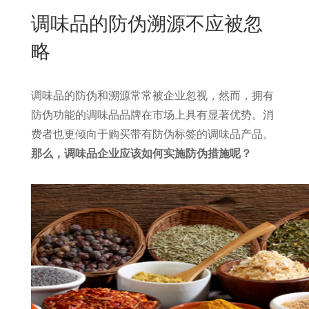
New
调味品的防伪溯源不应被忽
用
我
闻
日
略
们
资
文
讯
版
调味品的防伪和溯源常常被企业忽视，然而，拥有
防伪功能的调味品品牌在市场上具有显著优势。消
费者也更倾向于购买带有防伪标签的调味品产品。
那么，调味品企业应该如何实施防伪措施呢？