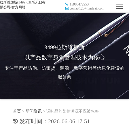
拉斯维加斯(3499·CHN认证)有
15986472953
首
限公司-官方网站
contact123@lindyair.com
页
品
牌
防
防
窜
RFID
3499拉斯维加斯
以产品数字身份管理技术为核心
伪
溯
电
专注于产品防伪、防窜货、溯源、数字营销等信息化建设的
源
子
数
服务商
标
字
智
签
营
慧
行
系
首页
>
新闻资讯
>
调味品的防伪溯源不应被忽略
销
智
业
关
发布时间：2026-06-06 17:51
统
能
应
于
新