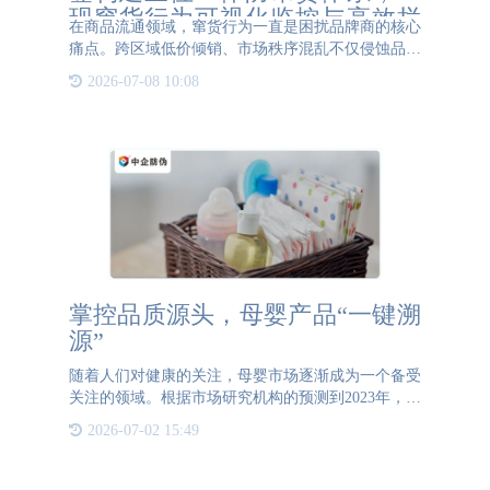
现窜货行为可视化监控与高效拦
在商品流通领域，窜货行为一直是困扰品牌商的核心
截
痛点。跨区域低价倾销、市场秩序混乱不仅侵蚀品牌
利润，更会损害渠道信心和消费者权益。基于防转移
2026-07-08 10:08
标签的三位一体防窜货体系，正在为品牌商提供全流
程、可视化、智
掌控品质源头，母婴产品“一键溯
源”
随着人们对健康的关注，母婴市场逐渐成为一个备受
关注的领域。根据市场研究机构的预测到2023年，国
民人均可支配收入增长，母婴家庭的消费能力提升，
2026-07-02 15:49
中国母婴营养品市场将迎来新一轮增长，越来越多的
年轻父母愿意