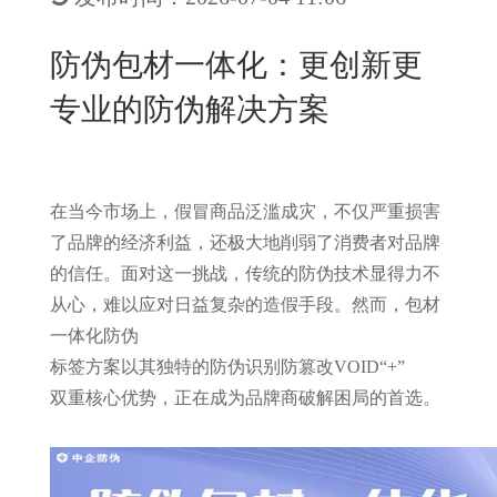
New
用
我
闻
日
防伪包材一体化：更创新更
们
资
文
专业的防伪解决方案
讯
版
在当今市场上，假冒商品泛滥成灾，不仅严重损害
了品牌的经济利益，还极大地削弱了消费者对品牌
的信任。面对这一挑战，传统的防伪技术显得力不
从心，难以应对日益复杂的造假手段。然而，包材
一体化防伪
标签方案以其独特的
防伪识别
防篡改
VOID
“
+
”
双重核心优势，正在成为品牌商破解困局的首选。