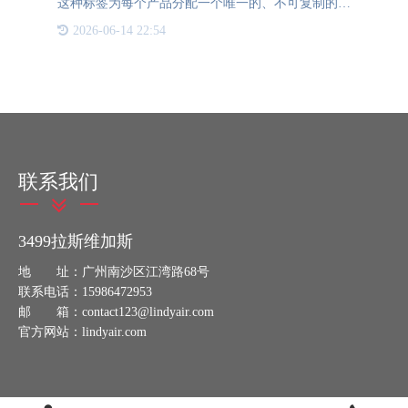
这种标签为每个产品分配一个唯一的、不可复制的安
全编码，通常以二维码或条形码的形式出现。消费者
2026-06-14 22:54
只需使用手机等扫描设备扫描此编码，即可快速验证
产品的真伪并获取
联系我们
3499拉斯维加斯
地 址：广州南沙区江湾路68号
联系电话：15986472953
邮 箱：contact123@lindyair.com
官方网站：lindyair.com