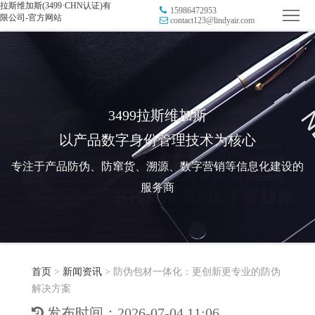
拉斯维加斯(3499·CHN认证)有
15986472953
首
限公司-官方网站
contact123@lindyair.com
页
品
牌
防
防
窜
RFID
3499拉斯维加斯
以产品数字身份管理技术为核心
伪
溯
电
专注于产品防伪、防窜货、溯源、数字营销等信息化建设的
源
子
数
服务商
标
字
智
签
营
慧
行
系
首页
>
新闻资讯
>
防伪包材一体化：更创新更专业的防伪
销
智
业
关
解决方案
统
能
应
于
新
发布时间：2026-07-04 11:06