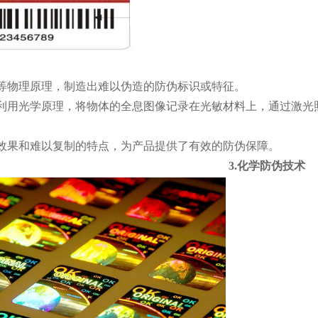
等物理原理，制造出难以伪造的防伪标识或特征。
利用光学原理，将物体的全息图像记录在光敏材料上，通过激光
效果和难以复制的特点，为产品提供了有效的防伪保障。
3.
化
学防伪技术