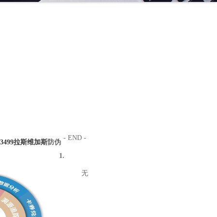
- END -
3499拉斯维加斯
防伪
1.
无