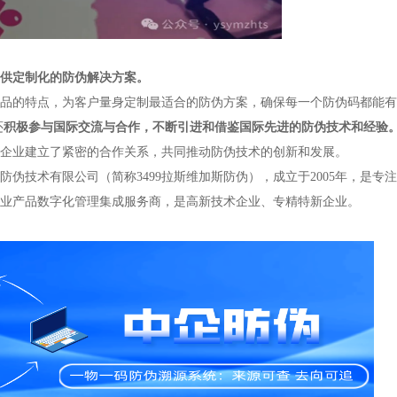
供定制化的防伪解决方案。
品的特点，为客户量身定制最适合的防伪方案，确保每一个防伪码都能有
还
积极参与国际交流与合作，不断引进和借鉴国际先进的防伪技术和经验
企业建立了紧密的合作关系，共同推动防伪技术的创新和发展。
）防伪技术有限公司（简称3499拉斯维加斯防伪），成立于2005年，是
业产品数字化管理集成服务商，是高新技术企业、专精特新企业。