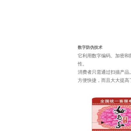
数字防伪技术
它利用数字编码、加密和
性。
消费者只需通过扫描产品
方便快捷，而且大大提高