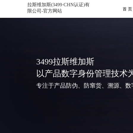
拉斯维加斯(3499·CHN认证)有
首 页
限公司-官方网站
3499拉斯维加斯
以产品数字身份管理技术
专注于产品防伪、防窜货、溯源、数