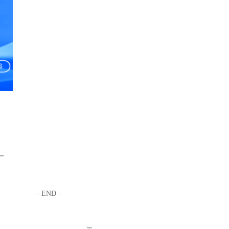
一
- END -