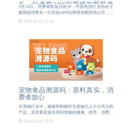
长一行考察3499拉斯维加斯防伪
3月14日，消费者权益日前夕，中国电池行业协会王
公司
建新副理事长一行莅临3499拉斯维加斯防伪公司，开
展考察活动。此次考察旨在深入了解防伪技术在电池
2026-06-05 22:44
行业的应用现状，探讨防伪技术在保障电池产品质量
和安全方面的作用，
宠物食品溯源码：原料真实，消
费者放心
在宠物行业中，猫粮和狗粮作为宠物主人十分关注的
产品，其质量直接关系到宠物的健康。然而，消费者
往往难以获取到关于这些产品原材料的真实信息，这
2026-06-04 18:01
不仅影响了消费者的购买决策，也阻碍了企业赢得消
费者的信任。为了