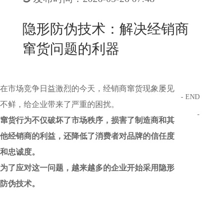
New
用
我
闻
日
隐形防伪技术：解决经销商
们
资
文
窜货问题的利器
讯
版
在市场竞争日益激烈的今天，经销商窜货现象屡见
- END
不鲜，给企业带来了严重的困扰。
-
窜货行为不仅破坏了市场秩序，损害了制造商和其
他经销商的利益，还降低了消费者对品牌的信任度
和忠诚度。
为了应对这一问题，越来越多的企业开始采用隐形
防伪技术。