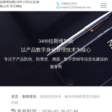
拉斯维加斯(3499·CHN认证)有
15986472953
首
限公司-官方网站
contact123@lindyair.com
页
品
牌
防
防
窜
RFID
3499拉斯维加斯
以产品数字身份管理技术为核心
伪
溯
电
专注于产品防伪、防窜货、溯源、数字营销等信息化建设的
源
子
数
服务商
标
字
智
签
营
慧
行
系
首页
>
新闻资讯
>
隐形防伪技术：解决经销商窜货问题的
销
智
业
关
利器
统
能
应
于
新
发布时间：2026-05-26 07:48