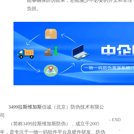
能够确保防伪效果，还能减少不必要的开支和管理
负担。
3499拉斯维加斯
信诚（北京）防伪技术有限公
司
- END
（简称3499拉斯维加斯防伪），成立于2005
-
年，是专注于一物一码软件平台及硬件研发、防伪