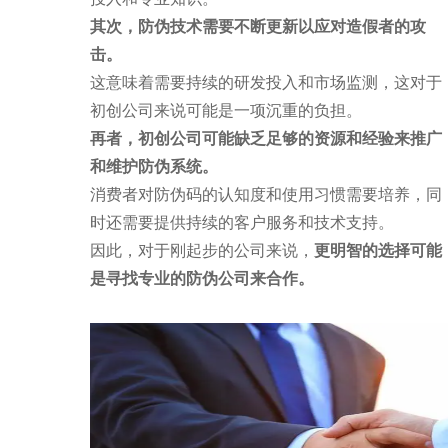
其次，防伪技术需要不断更新以应对造假者的攻
击。
这意味着需要持续的研发投入和市场监测，这对于
初创公司来说可能是一项沉重的负担。
再者，初创公司可能缺乏足够的资源和经验来推广
和维护防伪系统。
消费者对防伪码的认知度和使用习惯需要培养，同
时还需要提供持续的客户服务和技术支持。
因此，对于刚起步的公司来说，
更明智的选择可能
是寻找专业的防伪公司来合作。