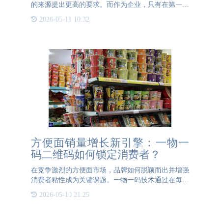
的来源提出更高的要求。而作为企业，只有在第一时
间内满足消费者的消费需求，才有机会在市场中占领
2026-05-11 10:32
一定的市场份额。作为企业如何让已经成熟产品产线
注入生长溯源系统
方便面销量增长新引擎：一物一
码二维码如何锁定消费者？
在竞争激烈的方便面市场，品牌如何脱颖而出并增强
消费者粘性成为关键课题。一物一码技术通过在每桶
方便面包装内侧喷印唯一二维码，构建了连接品牌与
2026-05-10 21:25
消费者的数字化桥梁，有效实现了促销活动的精准落
地与消费者互动的