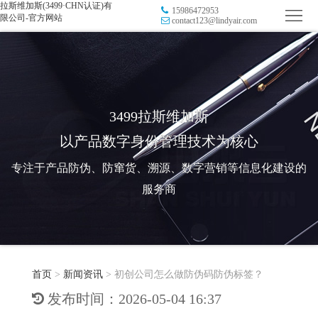
拉斯维加斯(3499·CHN认证)有
15986472953
首
限公司-官方网站
contact123@lindyair.com
页
品
牌
防
防
窜
RFID
3499拉斯维加斯
以产品数字身份管理技术为核心
伪
溯
电
专注于产品防伪、防窜货、溯源、数字营销等信息化建设的
源
子
数
服务商
标
字
智
签
营
慧
行
系
首页
>
新闻资讯
>
初创公司怎么做防伪码防伪标签？
销
智
业
关
发布时间：2026-05-04 16:37
统
能
应
于
新