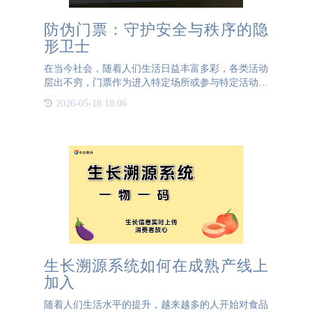
防伪门票：守护安全与秩序的隐
形卫士
在当今社会，随着人们生活日益丰富多彩，各类活动
层出不穷，门票作为进入特定场所或参与特定活动的
凭证，其普及程度与形式多样性达到了前所未有的高
2026-05-18 18:06
度。然而，在门票广泛流通的同时，假票问题也随之
浮现，不仅损害了
生长溯源系统如何在成熟产线上
加入
随着人们生活水平的提升，越来越多的人开始对食品