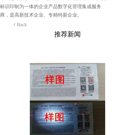
标识印制为一体的企业产品数字化管理集成服务
商，是高新技术企业、专精特新企业。
Back
推荐新闻