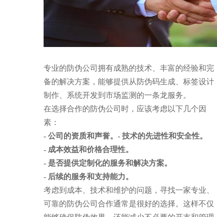
专业的防伪公司拥有成熟的技术、丰富的经验和完
备的解决方案，能够提供从防伪码生成、标签设计
制作、系统开发到市场监测的一条龙服务。
在选择合作的防伪公司时，应该考虑以下几个因
素：
- 公司的资质和声誉。
- 技术的先进性和安全性。
- 成本效益和价格合理性。
- 是否提供定制化的服务和解决方案。
- 后续的服务和支持能力。
考虑到成本、技术和维护的问题，寻找一家专业、
可靠的防伪公司合作通常是很好的选择。这样不仅