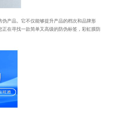
防伪产品。它不仅能够提升产品的档次和品牌形
您正在寻找一款简单又高级的防伪标签，彩虹膜防