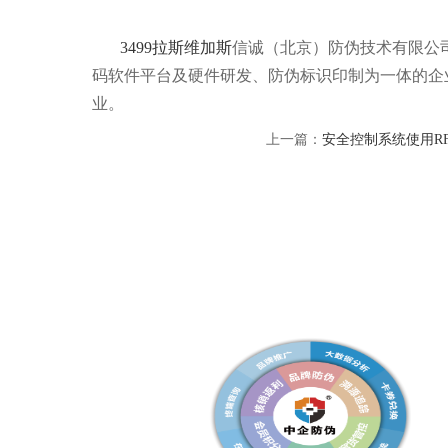
3499拉斯维加斯
信诚（北京）防伪技术有限公司
码软件平台及硬件研发、防伪标识印制为一体的企
业。
上一篇：
安全控制系统使用R