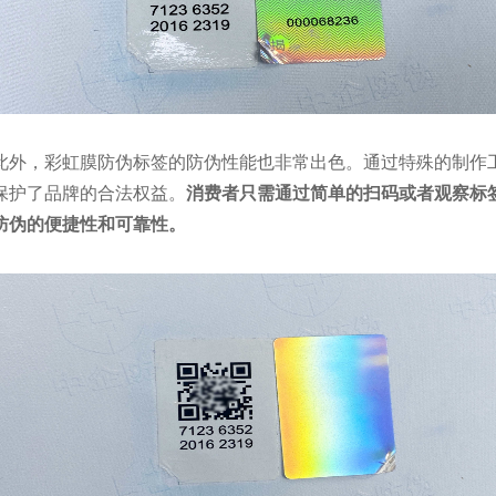
此外，彩虹膜防伪标签的防伪性能也非常出色。通过特殊的制作
保护了品牌的合法权益。
消费者只需通过简单的扫码或者观察标
防伪的便捷性和可靠性。