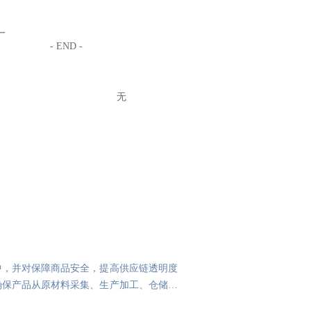
一
- END -
无
中，并对保障商品安全，提高供应链透明度
确保产品从原材料采集、生产加工、仓储运