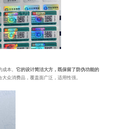
的成本。
它的设计简洁大方，既保留了防伪功能的
合大众消费品，覆盖面广泛，适用性强。