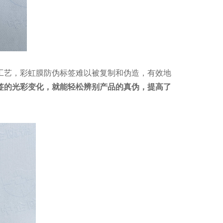
工艺，彩虹膜防伪标签难以被复制和伪造，有效地
签的光彩变化，就能轻松辨别产品的真伪，提高了